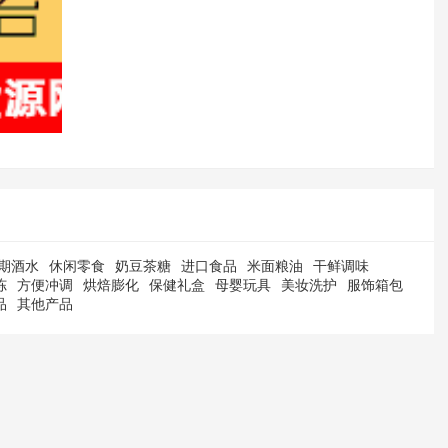
期酒水
休闲零食
奶豆茶糖
进口食品
米面粮油
干鲜调味
冻
方便冲调
烘焙膨化
保健礼盒
母婴玩具
美妆洗护
服饰箱包
品
其他产品