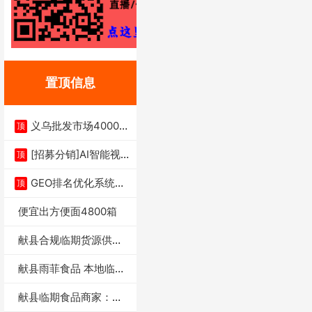
置顶信息
义乌批发市场4000多
顶
家实体供应链商
[招募分销]AI智能视
顶
频一键生成+支
GEO排名优化系统+A
顶
I搜索优化
便宜出方便面4800箱
献县合规临期货源供货
商适合社区店摆摊
献县雨菲食品 本地临期
门店支持城区无
献县临期食品商家：献
县雨菲食品店