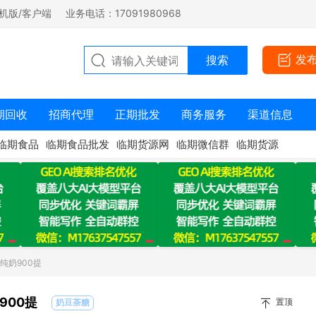
机版/客户端
业务电话：17091980968
发
期回收
招商代理
正期批发
商务服务
渠道信息
临期食品
临期食品批发
临期货源网
临期微信群
临期货源
纯奶900提
900提
置顶
奶豆茶糖