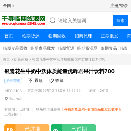
全国
注册/登录
首页
临期货源
临期回收
招商代理
正期批发
临期食品回收
临期食品批发
临期货源
临期货源网
临期食品
临期
首页
>
奶豆茶糖
> 银鹭花生牛奶中沃体质能量优眸君果汁饮料700
银鹭花生牛奶中沃体质能量优眸君果汁饮料700
置顶
收藏
奶豆茶糖
更新于2025年10月30日 15:22:59
浏览：2410
INFO_1108
浙江丽水
有效期：已过期
联系时请说是在
千寻临期货源网-临期食品批发回收平台
|
上看到的！
已过期
已过期