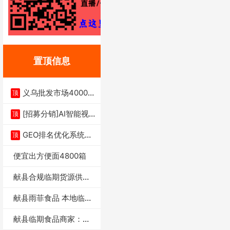
置顶信息
义乌批发市场4000多
顶
家实体供应链商
[招募分销]AI智能视
顶
频一键生成+支
GEO排名优化系统+A
顶
I搜索优化
便宜出方便面4800箱
献县合规临期货源供货
商适合社区店摆摊
献县雨菲食品 本地临期
门店支持城区无
献县临期食品商家：献
县雨菲食品店