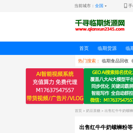
当前城市：
全国
手
首页
临期货源
临
热门搜索：
临期食品回收
首页
>
奶豆茶糖
> 出售红牛牛奶螺
出售红牛牛奶螺蛳粉等