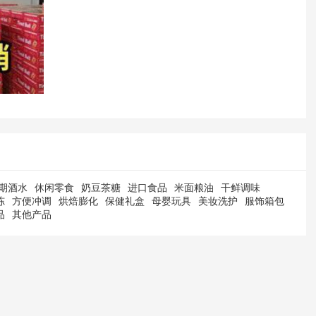
期酒水
休闲零食
奶豆茶糖
进口食品
米面粮油
干鲜调味
冻
方便冲调
烘焙膨化
保健礼盒
母婴玩具
美妆洗护
服饰箱包
品
其他产品