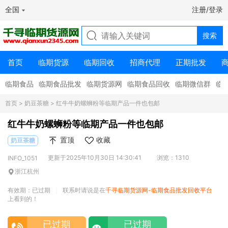
全国
注册/登录
首页
临期货源
临期回收
招商代理
正期批发
临期食品
临期食品批发
临期货源网
临期食品回收
临期微信群
临
首页
>
奶豆茶糖
> 红牛牛奶螺蛳粉等临期产品一件也包邮
红牛牛奶螺蛳粉等临期产品一件也包邮
置顶
收藏
奶豆茶糖
更新于2025年10月30日 14:30:41
浏览：1310
INFO_1051
浙江杭州
有效期：已过期
联系时请说是在
千寻临期货源网-临期食品批发回收平台
|
上看到的！
已过期
已过期