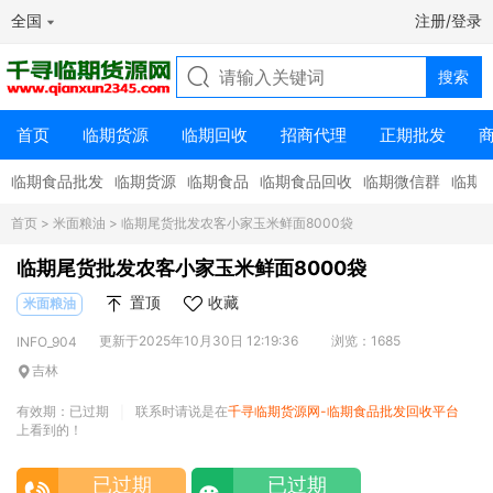
全国
注册/登录
首页
临期货源
临期回收
招商代理
正期批发
临期食品批发
临期货源
临期食品
临期食品回收
临期微信群
临期
首页
>
米面粮油
> 临期尾货批发农客小家玉米鲜面8000袋
临期尾货批发农客小家玉米鲜面8000袋
置顶
收藏
米面粮油
更新于2025年10月30日 12:19:36
浏览：1685
INFO_904
吉林
有效期：已过期
联系时请说是在
千寻临期货源网-临期食品批发回收平台
|
上看到的！
已过期
已过期