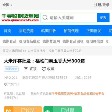
全国
注册/登录
首页
临期货源
临期回收
招商代理
正期批发
临期食品
临期食品批发
临期货源网
临期食品回收
临期微信群
临
首页
>
米面粮油
> 大米库存批发：福临门泰玉香大米300箱
大米库存批发：福临门泰玉香大米300箱
置顶
收藏
米面粮油
更新于2025年10月30日 12:18:28
浏览：2054
INFO_902
广东广州
有效期：已过期
联系时请说是在
千寻临期货源网-临期食品批发回收平台
|
上看到的！
已过期
已过期