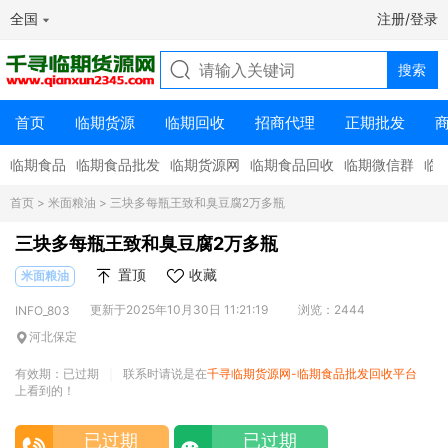
全国
注册/登录
首页
临期货源
临期回收
招商代理
正期批发
临期食品
临期食品批发
临期货源网
临期食品回收
临期微信群
临
首页
>
米面粮油
> 三块多每瓶王致和臭豆腐2万多瓶
三块多每瓶王致和臭豆腐2万多瓶
置顶
收藏
米面粮油
更新于2025年10月30日 11:21:19
浏览：2444
INFO_803
河北保定
有效期：已过期
联系时请说是在
千寻临期货源网-临期食品批发回收平台
|
上看到的！
已过期
已过期