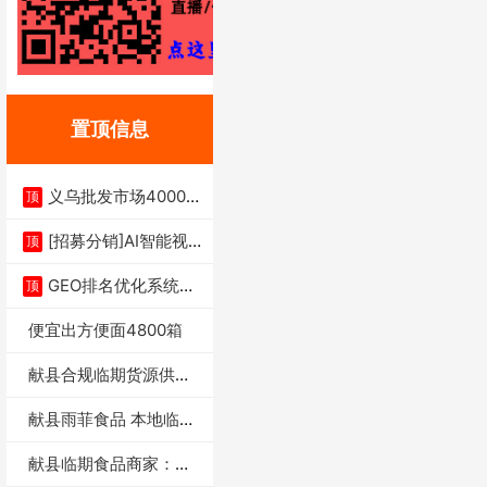
置顶信息
义乌批发市场4000多
顶
家实体供应链商
[招募分销]AI智能视
顶
频一键生成+支
GEO排名优化系统+A
顶
I搜索优化
便宜出方便面4800箱
献县合规临期货源供货
商适合社区店摆摊
献县雨菲食品 本地临期
门店支持城区无
献县临期食品商家：献
县雨菲食品店