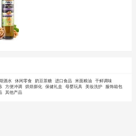
期酒水
休闲零食
奶豆茶糖
进口食品
米面粮油
干鲜调味
冻
方便冲调
烘焙膨化
保健礼盒
母婴玩具
美妆洗护
服饰箱包
品
其他产品