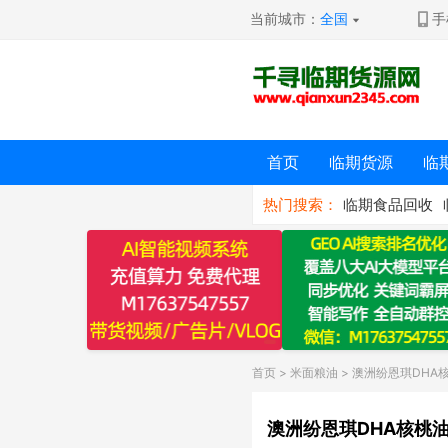
当前城市：
全国
手
首页
临期货源
临
热门搜索：
临期食品回收
首页
>
米面粮油
> 澳洲纷恩琪DHA
澳洲纷恩琪DHA核桃