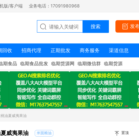
机版/客户端
业务电话：17091980968
发
期回收
招商代理
正期批发
商务服务
渠道信息
临期食品
临期食品批发
临期货源网
临期微信群
临期货源
核桃油夏威夷果油
油夏威夷果油
置顶
米面粮油