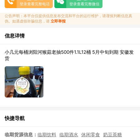
登录查看完整电话
登录查看完整微信
公告声明：本平台仅提供信息发布交流和平台的运行维护，请谨慎判断信息真
伪。如遇虚假诈骗信息，请
立即举报
信息详情
小几元每桶浏阳河猴菇老抽500件1.1L12桶 5月中旬到期 安徽发
货
快捷导航
临期货源信息：
临期饮料
临期酒水
休闲零食
奶豆茶糖