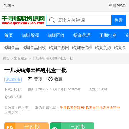
全国
注册/登录
首页
临期货源
临期回收
招商代理
正期批发
临期食品
临期食品回收
临期货源网
临期微信群
临期货源
临期食
首页
>
米面粮油
> 十几块钱海天锦鲤礼盒一批
十几块钱海天锦鲤礼盒一批
置顶
收藏
米面粮油
更新于2025年10月30日 15:08:58
浏览：1864
INFO_1084
浙江杭州
有效期：已过期
联系时请说是在
千寻临期货源网-临期食品批发回收平台
|
上看到的！
已过期
已过期