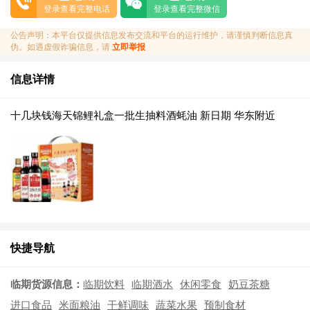
登录查看完整电话
登录查看完整微信
公告声明：本平台仅提供信息发布交流和平台的运行维护，请谨慎判断信息真
伪。如遇虚假诈骗信息，请
立即举报
信息详情
十几块钱海天锦鲤礼盒一批生抽料酒蚝油 新日期 华东附近
快捷导航
临期货源信息：
临期饮料
临期酒水
休闲零食
奶豆茶糖
进口食品
米面粮油
干鲜调味
蔬菜水果
预制食材