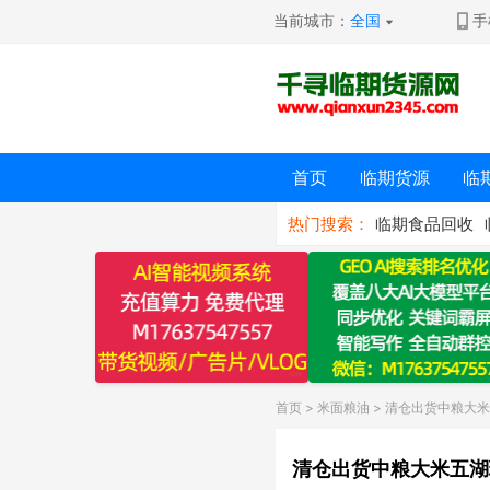
当前城市：
全国
手
首页
临期货源
临
热门搜索：
临期食品回收
首页
>
米面粮油
> 清仓出货中粮大
清仓出货中粮大米五湖