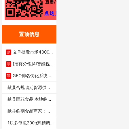
置顶信息
义乌批发市场4000多
顶
家实体供应链商
[招募分销]AI智能视
顶
频一键生成+支
GEO排名优化系统+A
顶
I搜索优化
献县合规临期货源供货
商适合社区店摆摊
献县雨菲食品 本地临期
门店支持城区无
献县临期食品商家：献
县雨菲食品店
1块多每包200g鸡精调
味料4万包