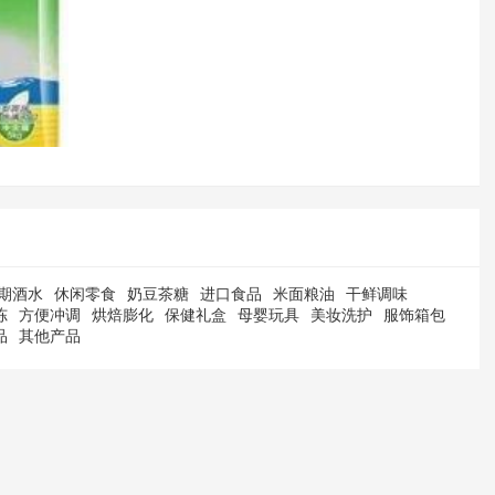
期酒水
休闲零食
奶豆茶糖
进口食品
米面粮油
干鲜调味
冻
方便冲调
烘焙膨化
保健礼盒
母婴玩具
美妆洗护
服饰箱包
品
其他产品