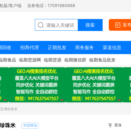
机版/客户端
业务电话：17091980968
发
期回收
招商代理
正期批发
商务服务
渠道信息
临期食品
临期货源网
临期货源
临期微信群
临期食品批发
米五湖珍珠米
珍珠米
置顶
米面粮油