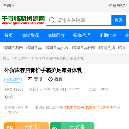
全国
注册/登录
首页
临期货源
临期回收
招商代理
正期批发
临期货源网
临期食品
临期食品批发
临期食品回收
临期货源
临期
首页
>
美妆洗护
> 外贸库存唇膏护手霜护足霜身体乳
外贸库存唇膏护手霜护足霜身体乳
置顶
收藏
美妆洗护
更新于2025年12月09日 15:47:21
浏览：3853
INFO_18665
浙江
有效期：已过期
联系时请说是在
千寻临期货源网-临期食品批发回收平台
|
上看到的！
已过期
已过期