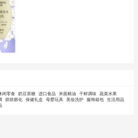
休闲零食
奶豆茶糖
进口食品
米面粮油
干鲜调味
蔬菜水果
调
烘焙膨化
保健礼盒
母婴玩具
美妆洗护
服饰箱包
生活用品
品