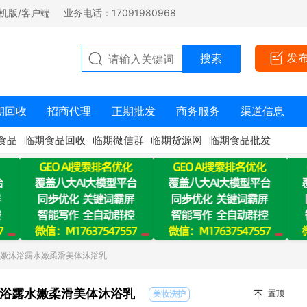
机版/客户端
业务电话：17091980968
发
期回收
招商代理
正期批发
商务服务
渠道信息
食品
临期食品回收
临期微信群
临期货源网
临期食品批发
柔嫩沐浴露水嫩柔滑美体沐浴乳
浴露水嫩柔滑美体沐浴乳
置顶
美妆洗护