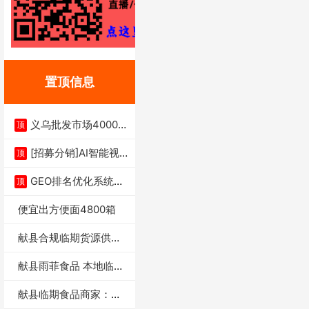
置顶信息
义乌批发市场4000多
顶
家实体供应链商
[招募分销]AI智能视
顶
频一键生成+支
GEO排名优化系统+A
顶
I搜索优化
便宜出方便面4800箱
献县合规临期货源供货
商适合社区店摆摊
献县雨菲食品 本地临期
门店支持城区无
献县临期食品商家：献
县雨菲食品店