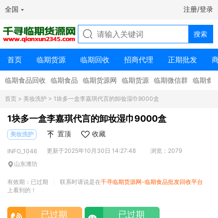
全国
注册/登录
首页
临期货源
临期回收
招商代理
正期批发
临期食品回收
临期食品
临期货源网
临期货源
临期微信群
临期食
首页
>
美妆洗护
> 1块多一盒李嘉琪代言的卸妆湿巾9000盒
1块多一盒李嘉琪代言的卸妆湿巾9000盒
置顶
收藏
美妆洗护
更新于2025年10月30日 14:27:48
浏览：2079
INFO_1046
山东潍坊
有效期：已过期
联系时请说是在
千寻临期货源网-临期食品批发回收平台
|
上看到的！
已过期
已过期