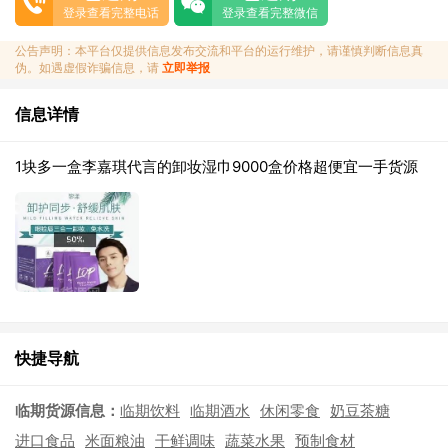
登录查看完整电话
登录查看完整微信
公告声明：本平台仅提供信息发布交流和平台的运行维护，请谨慎判断信息真
伪。如遇虚假诈骗信息，请
立即举报
信息详情
1块多一盒李嘉琪代言的卸妆湿巾9000盒价格超便宜一手货源
快捷导航
临期货源信息：
临期饮料
临期酒水
休闲零食
奶豆茶糖
进口食品
米面粮油
干鲜调味
蔬菜水果
预制食材