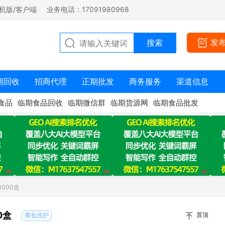
机版/客户端
业务电话：17091980968
发
期回收
招商代理
正期批发
商务服务
渠道信息
食品
临期食品回收
临期微信群
临期货源网
临期食品批发
000盒
0盒
置顶
美妆洗护