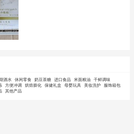
期酒水
休闲零食
奶豆茶糖
进口食品
米面粮油
干鲜调味
冻
方便冲调
烘焙膨化
保健礼盒
母婴玩具
美妆洗护
服饰箱包
品
其他产品