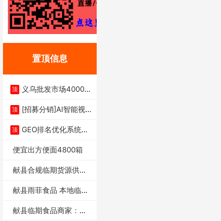
置顶信息
义乌批发市场4000多
顶
家实体供应链商
[招募分销]AI智能视
顶
频一键生成+支
GEO排名优化系统+A
顶
I搜索优化
便宜出方便面4800箱
献县合规临期货源供货
商适合社区店摆摊
献县雨菲食品 本地临期
门店支持城区无
献县临期食品商家：献
县雨菲食品店