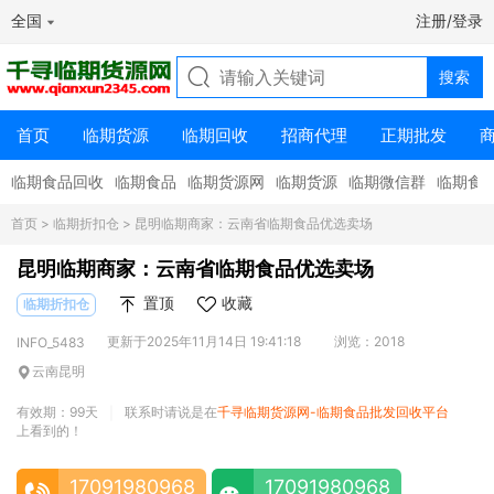
全国
注册/登录
首页
临期货源
临期回收
招商代理
正期批发
临期食品回收
临期食品
临期货源网
临期货源
临期微信群
临期食
首页
>
临期折扣仓
> 昆明临期商家：云南省临期食品优选卖场
昆明临期商家：云南省临期食品优选卖场
置顶
收藏
临期折扣仓
更新于2025年11月14日 19:41:18
浏览：2018
INFO_5483
云南昆明
有效期：99天
联系时请说是在
千寻临期货源网-临期食品批发回收平台
|
上看到的！
17091980968
17091980968