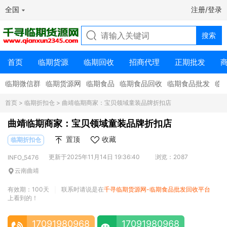
全国
注册/登录
首页
临期货源
临期回收
招商代理
正期批发
临期微信群
临期货源网
临期食品
临期食品回收
临期食品批发
临
首页
>
临期折扣仓
> 曲靖临期商家：宝贝领域童装品牌折扣店
曲靖临期商家：宝贝领域童装品牌折扣店
置顶
收藏
临期折扣仓
更新于2025年11月14日 19:36:40
浏览：2087
INFO_5476
云南曲靖
有效期：100天
联系时请说是在
千寻临期货源网-临期食品批发回收平台
|
上看到的！
17091980968
17091980968