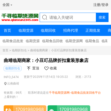
全国
注册/登录
首页
临期货源
临期回收
招商代理
正期批发
临期食品批发
临期货源
临期食品回收
临期货源网
临期食品
临期
首页
>
临期折扣仓
> 曲靖临期商家：小豆叮品牌折扣童装形象店
曲靖临期商家：小豆叮品牌折扣童装形象店
置顶
收藏
临期折扣仓
更新于2025年11月14日 19:35:22
浏览：2173
INFO_5474
云南曲靖
有效期：99天
联系时请说是在
千寻临期货源网-临期食品批发回收平台
|
上看到的！
17091980968
17091980968