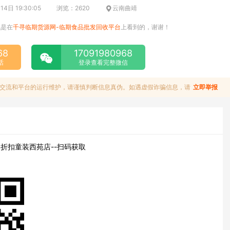
4日 19:30:05
浏览：2620
云南曲靖
说是在
千寻临期货源网-临期食品批发回收平台
上看到的，谢谢！
68
17091980968
话
登录查看完整微信
交流和平台的运行维护，请谨慎判断信息真伪。如遇虚假诈骗信息，请
立即举报
折扣童装西苑店--扫码获取