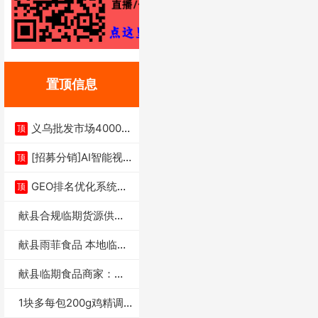
置顶信息
义乌批发市场4000多
顶
家实体供应链商
[招募分销]AI智能视
顶
频一键生成+支
GEO排名优化系统+A
顶
I搜索优化
献县合规临期货源供货
商适合社区店摆摊
献县雨菲食品 本地临期
门店支持城区无
献县临期食品商家：献
县雨菲食品店
1块多每包200g鸡精调
味料4万包