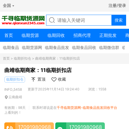
全国
注册/登录
首页
临期货源
临期回收
招商代理
正期批发
临期食品
临期货源网
临期食品批发
临期食品回收
临期微信群
临
首页
>
临期折扣仓
> 曲靖临期商家：11临期折扣店
曲靖临期商家：11临期折扣店
置顶
收藏
临期折扣仓
更新于2025年11月14日 19:24:40
浏览：1558
INFO_5458
云南曲靖
有效期：98天
联系时请说是在
千寻临期货源网-临期食品批发回收平台
|
上看到的！
17091980968
17091980968