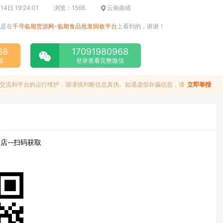
4日 19:24:01
浏览：1566
云南曲靖
说是在
千寻临期货源网-临期食品批发回收平台
上看到的，谢谢！
68
17091980968
话
登录查看完整微信
交流和平台的运行维护，请谨慎判断信息真伪。如遇虚假诈骗信息，请
立即举报
店--扫码获取