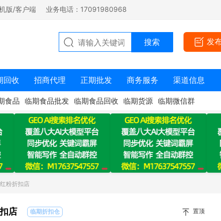
机版/客户端
业务电话：17091980968
发
期回收
招商代理
正期批发
商务服务
渠道信息
期食品
临期食品批发
临期食品回收
临期货源
临期微信群
：红粉折扣店
扣店
置顶
临期折扣仓