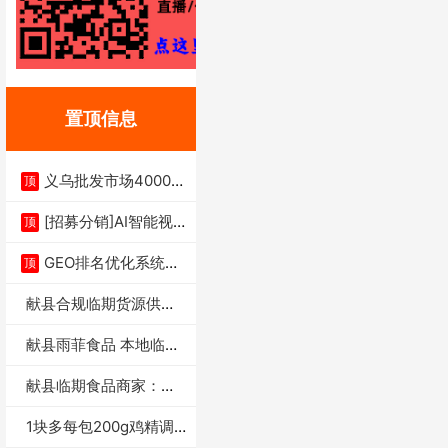
置顶信息
义乌批发市场4000多
顶
家实体供应链商
[招募分销]AI智能视
顶
频一键生成+支
GEO排名优化系统+A
顶
I搜索优化
献县合规临期货源供货
商适合社区店摆摊
献县雨菲食品 本地临期
门店支持城区无
献县临期食品商家：献
县雨菲食品店
1块多每包200g鸡精调
味料4万包