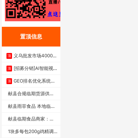
置顶信息
义乌批发市场4000多
顶
家实体供应链商
[招募分销]AI智能视
顶
频一键生成+支
GEO排名优化系统+A
顶
I搜索优化
献县合规临期货源供货
商适合社区店摆摊
献县雨菲食品 本地临期
门店支持城区无
献县临期食品商家：献
县雨菲食品店
1块多每包200g鸡精调
味料4万包