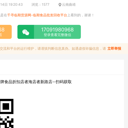
4日 19:20:43
浏览：1577
云南曲靖
说是在
千寻临期货源网-临期食品批发回收平台
上看到的，谢谢！
68
17091980968
话
登录查看完整微信
交流和平台的运行维护，请谨慎判断信息真伪。如遇虚假诈骗信息，请
立即举报
牌食品折扣店者海店者新路店--扫码获取