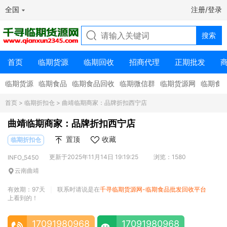
全国
注册/登录
首页
临期货源
临期回收
招商代理
正期批发
临期货源
临期食品
临期食品回收
临期微信群
临期货源网
临期食
首页
>
临期折扣仓
> 曲靖临期商家：品牌折扣西宁店
曲靖临期商家：品牌折扣西宁店
置顶
收藏
临期折扣仓
更新于2025年11月14日 19:19:25
浏览：1580
INFO_5450
云南曲靖
有效期：97天
联系时请说是在
千寻临期货源网-临期食品批发回收平台
|
上看到的！
17091980968
17091980968