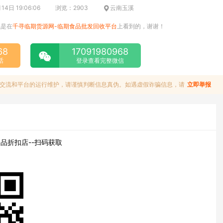
4日 19:06:06
浏览：2903
云南玉溪
说是在
千寻临期货源网-临期食品批发回收平台
上看到的，谢谢！
68
17091980968
话
登录查看完整微信
交流和平台的运行维护，请谨慎判断信息真伪。如遇虚假诈骗信息，请
立即举报
品折扣店--扫码获取