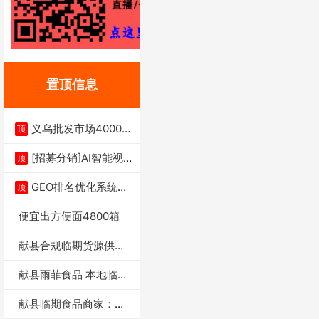
置顶信息
义乌批发市场4000多
顶
家实体供应链商
[招募分销]AI智能视
顶
频一键生成+支
GEO排名优化系统+A
顶
I搜索优化
便宜出方便面4800箱
献县合规临期货源供货
商适合社区店摆摊
献县雨菲食品 本地临期
门店支持城区无
献县临期食品商家：献
县雨菲食品店