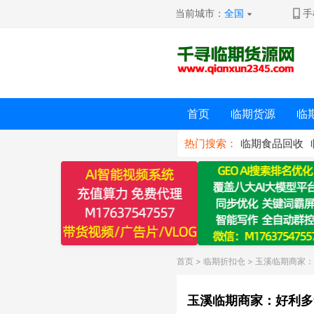
当前城市：
全国
手
首页
临期货源
临
热门搜索：
临期食品回收
首页
>
临期折扣仓
> 玉溪临期商家
玉溪临期商家：好利多