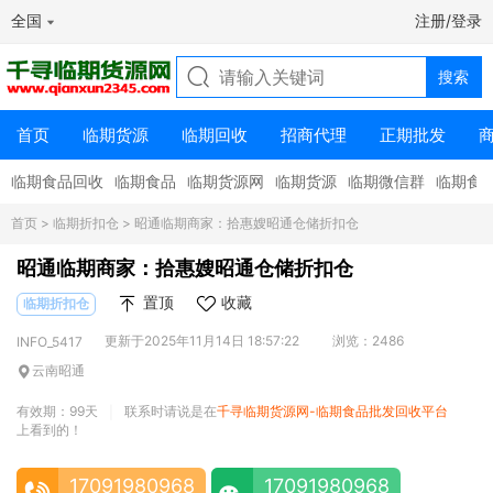
全国
注册/登录
首页
临期货源
临期回收
招商代理
正期批发
临期食品回收
临期食品
临期货源网
临期货源
临期微信群
临期食
首页
>
临期折扣仓
> 昭通临期商家：拾惠嫂昭通仓储折扣仓
昭通临期商家：拾惠嫂昭通仓储折扣仓
置顶
收藏
临期折扣仓
更新于2025年11月14日 18:57:22
浏览：2486
INFO_5417
云南昭通
有效期：99天
联系时请说是在
千寻临期货源网-临期食品批发回收平台
|
上看到的！
17091980968
17091980968