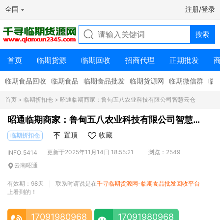
全国
注册/登录
首页
临期货源
临期回收
招商代理
正期批发
临期食品回收
临期食品
临期食品批发
临期货源网
临期微信群
临
首页
>
临期折扣仓
> 昭通临期商家：鲁甸五八农业科技有限公司智慧云仓
昭通临期商家：鲁甸五八农业科技有限公司智慧
云仓
置顶
收藏
临期折扣仓
更新于2025年11月14日 18:55:21
浏览：2549
INFO_5414
云南昭通
有效期：98天
联系时请说是在
千寻临期货源网-临期食品批发回收平台
|
上看到的！
17091980968
17091980968