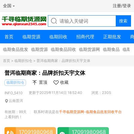
全国
注册/登录
首页
临期货源
临期回收
招商代理
正期批发
临期食品批发
临期货源
临期食品回收
临期货源网
临期食品
临期
首页
>
临期折扣仓
> 普洱临期商家：品牌折扣天宇文体
普洱临期商家：品牌折扣天宇文体
置顶
收藏
临期折扣仓
更新于2025年11月14日 18:52:40
浏览：2305
INFO_5410
云南普洱
有效期：99天
联系时请说是在
千寻临期货源网-临期食品批发回收平台
|
上看到的！
17091980968
17091980968