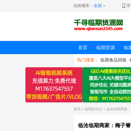
当前城市：
全国
手
首页
临期货源
临
热门搜索：
临期食品回收
首页
>
临期折扣仓
> 临沧临期商家
临沧临期商家：梅子箐