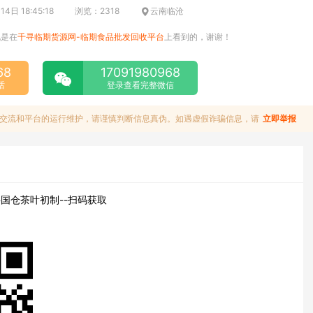
4日 18:45:18
浏览：2318
云南临沧
说是在
千寻临期货源网-临期食品批发回收平台
上看到的，谢谢！
68
17091980968
话
登录查看完整微信
交流和平台的运行维护，请谨慎判断信息真伪。如遇虚假诈骗信息，请
立即举报
国仓茶叶初制--扫码获取