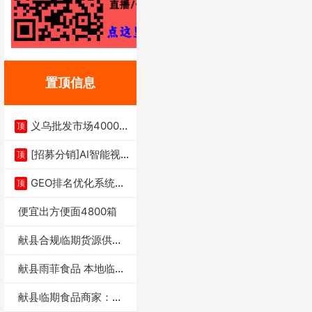
置顶信息
义乌批发市场4000多
顶
家实体供应链商
[招募分销]AI智能视
顶
频一键生成+支
GEO排名优化系统+A
顶
I搜索优化
便宜出方便面4800箱
献县合规临期货源供货
商适合社区店摆摊
献县雨菲食品 本地临期
门店支持城区无
献县临期食品商家：献
县雨菲食品店