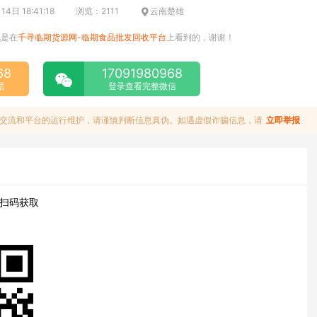
4日 18:41:18
浏览：2111
云南楚雄
说是在
千寻临期货源网-临期食品批发回收平台
上看到的，谢谢！
68
17091980968
话
登录查看完整微信
交流和平台的运行维护，请谨慎判断信息真伪。如遇虚假诈骗信息，请
立即举报
-扫码获取