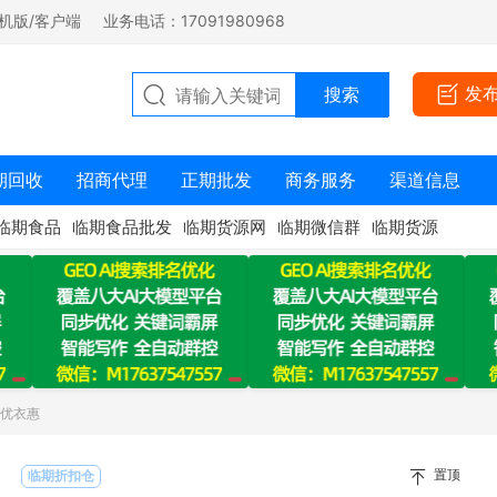
机版/客户端
业务电话：17091980968
发
期回收
招商代理
正期批发
商务服务
渠道信息
临期食品
临期食品批发
临期货源网
临期微信群
临期货源
：优衣惠
置顶
临期折扣仓