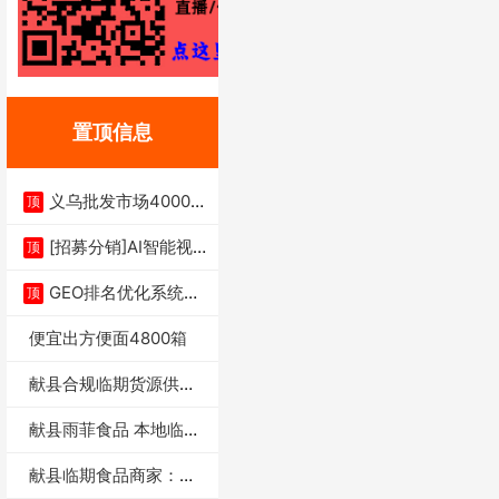
置顶信息
义乌批发市场4000多
顶
家实体供应链商
[招募分销]AI智能视
顶
频一键生成+支
GEO排名优化系统+A
顶
I搜索优化
便宜出方便面4800箱
献县合规临期货源供货
商适合社区店摆摊
献县雨菲食品 本地临期
门店支持城区无
献县临期食品商家：献
县雨菲食品店