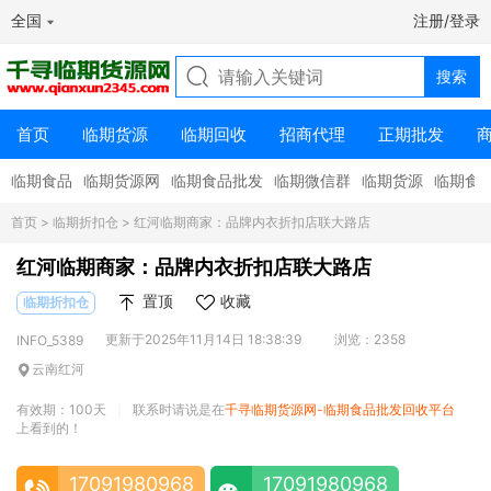
全国
注册/登录
首页
临期货源
临期回收
招商代理
正期批发
临期食品
临期货源网
临期食品批发
临期微信群
临期货源
临期食
首页
>
临期折扣仓
> 红河临期商家：品牌内衣折扣店联大路店
红河临期商家：品牌内衣折扣店联大路店
置顶
收藏
临期折扣仓
更新于2025年11月14日 18:38:39
浏览：2358
INFO_5389
云南红河
有效期：100天
联系时请说是在
千寻临期货源网-临期食品批发回收平台
|
上看到的！
17091980968
17091980968