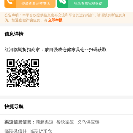
登录查看完整电话
登录查看完整微信
公告声明：本平台仅提供信息发布交流和平台的运行维护，请谨慎判断信息真
伪。如遇虚假诈骗信息，请
立即举报
信息详情
红河临期折扣商家：蒙自强成仓储家具仓--扫码获取
快捷导航
渠道信息信息：
商超渠道
餐饮渠道
义乌供应链
临期微信群
临期折扣仓