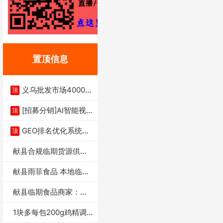
置顶信息
义乌批发市场4000多
顶
家实体供应链商
[招募分销]AI智能视
顶
频一键生成+支
GEO排名优化系统+A
顶
I搜索优化
献县合规临期货源供货
商适合社区店摆摊
献县雨菲食品 本地临期
门店支持城区无
献县临期食品商家：献
县雨菲食品店
1块多每包200g鸡精调
味料4万包