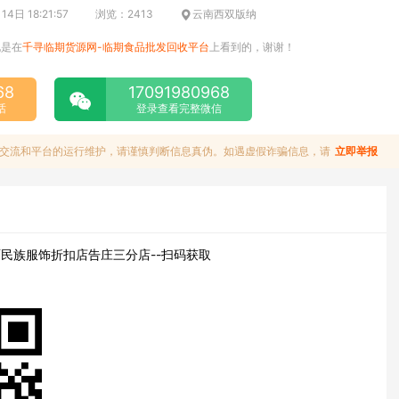
4日 18:21:57
浏览：2413
云南西双版纳
说是在
千寻临期货源网-临期食品批发回收平台
上看到的，谢谢！
68
17091980968
话
登录查看完整微信
交流和平台的运行维护，请谨慎判断信息真伪。如遇虚假诈骗信息，请
立即举报
民族服饰折扣店告庄三分店--扫码获取