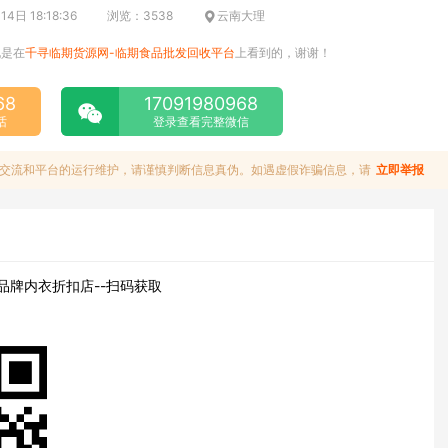
4日 18:18:36
浏览：3538
云南大理
说是在
千寻临期货源网-临期食品批发回收平台
上看到的，谢谢！
68
17091980968
话
登录查看完整微信
交流和平台的运行维护，请谨慎判断信息真伪。如遇虚假诈骗信息，请
立即举报
ife品牌内衣折扣店--扫码获取