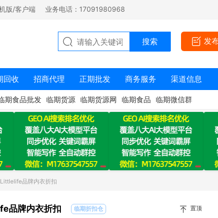
机版/客户端
业务电话：17091980968
发
期回收
招商代理
正期批发
商务服务
渠道信息
临期食品批发
临期货源
临期货源网
临期食品
临期微信群
ttlelife品牌内衣折扣
life品牌内衣折扣
置顶
临期折扣仓