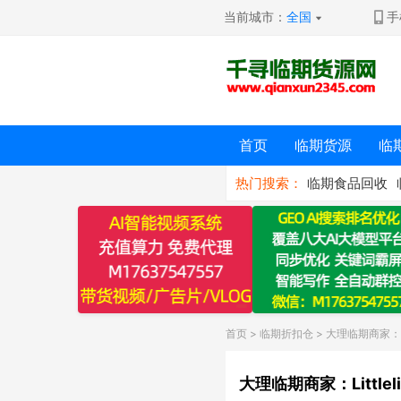
当前城市：
全国
手
首页
临期货源
临
热门搜索：
临期食品回收
首页
>
临期折扣仓
> 大理临期商家：Li
大理临期商家：Little