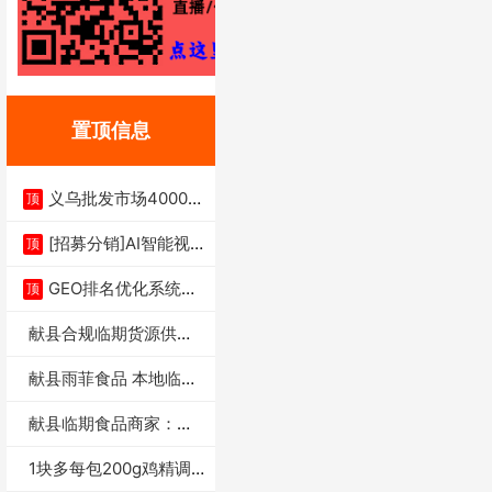
置顶信息
义乌批发市场4000多
顶
家实体供应链商
[招募分销]AI智能视
顶
频一键生成+支
GEO排名优化系统+A
顶
I搜索优化
献县合规临期货源供货
商适合社区店摆摊
献县雨菲食品 本地临期
门店支持城区无
献县临期食品商家：献
县雨菲食品店
1块多每包200g鸡精调
味料4万包