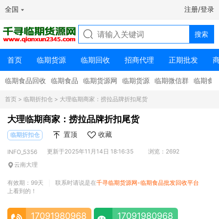
全国
注册/登录
首页
临期货源
临期回收
招商代理
正期批发
临期食品回收
临期食品
临期货源网
临期货源
临期微信群
临期食
首页
>
临期折扣仓
> 大理临期商家：捞拉品牌折扣尾货
大理临期商家：捞拉品牌折扣尾货
置顶
收藏
临期折扣仓
更新于2025年11月14日 18:16:35
浏览：2692
INFO_5356
云南大理
有效期：99天
联系时请说是在
千寻临期货源网-临期食品批发回收平台
|
上看到的！
17091980968
17091980968