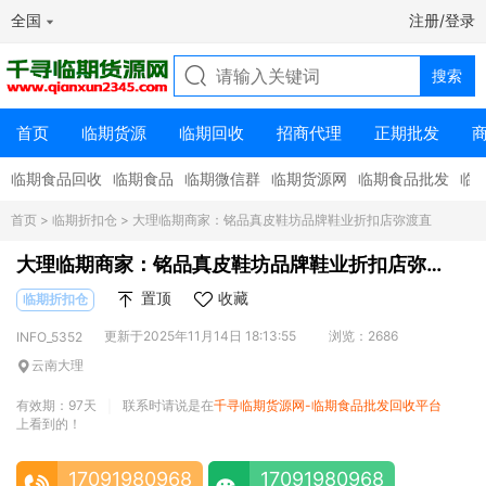
全国
注册/登录
首页
临期货源
临期回收
招商代理
正期批发
临期食品回收
临期食品
临期微信群
临期货源网
临期食品批发
临
首页
>
临期折扣仓
> 大理临期商家：铭品真皮鞋坊品牌鞋业折扣店弥渡直
大理临期商家：铭品真皮鞋坊品牌鞋业折扣店弥
渡直
置顶
收藏
临期折扣仓
更新于2025年11月14日 18:13:55
浏览：2686
INFO_5352
云南大理
有效期：97天
联系时请说是在
千寻临期货源网-临期食品批发回收平台
|
上看到的！
17091980968
17091980968