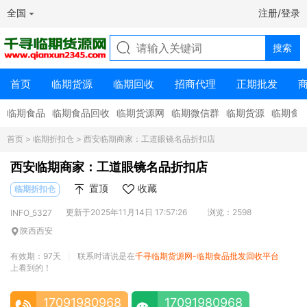
全国
注册/登录
首页
临期货源
临期回收
招商代理
正期批发
临期食品
临期食品回收
临期货源网
临期微信群
临期货源
临期食
首页
>
临期折扣仓
> 西安临期商家：工道眼镜名品折扣店
西安临期商家：工道眼镜名品折扣店
置顶
收藏
临期折扣仓
更新于2025年11月14日 17:57:26
浏览：2598
INFO_5327
陕西西安
有效期：97天
联系时请说是在
千寻临期货源网-临期食品批发回收平台
|
上看到的！
17091980968
17091980968