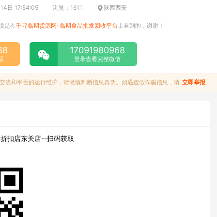
4日 17:54:05
浏览：1611
陕西西安
说是在
千寻临期货源网-临期食品批发回收平台
上看到的，谢谢！
68
17091980968
话
登录查看完整微信
交流和平台的运行维护，请谨慎判断信息真伪。如遇虚假诈骗信息，请
立即举报
折扣店东关店--扫码获取