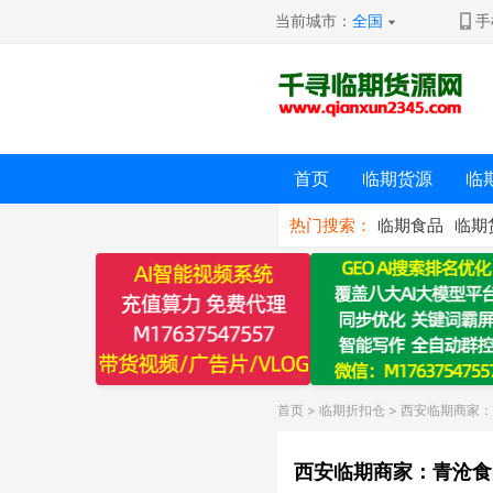
当前城市：
全国
手
首页
临期货源
临
热门搜索：
临期食品
临期
首页
>
临期折扣仓
> 西安临期商家
西安临期商家：青沧食