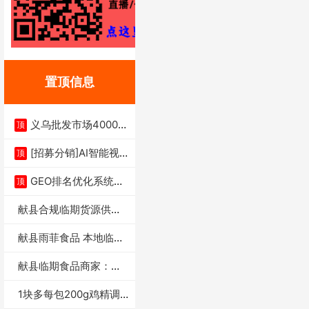
置顶信息
义乌批发市场4000多
顶
家实体供应链商
[招募分销]AI智能视
顶
频一键生成+支
GEO排名优化系统+A
顶
I搜索优化
献县合规临期货源供货
商适合社区店摆摊
献县雨菲食品 本地临期
门店支持城区无
献县临期食品商家：献
县雨菲食品店
1块多每包200g鸡精调
味料4万包