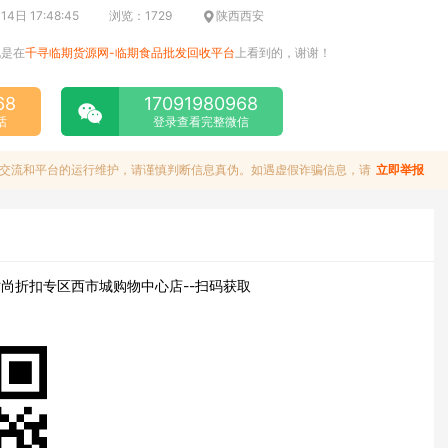
4日 17:48:45
浏览：1729
陕西西安
说是在
千寻临期货源网-临期食品批发回收平台
上看到的，谢谢！
68
17091980968
话
登录查看完整微信
交流和平台的运行维护，请谨慎判断信息真伪。如遇虚假诈骗信息，请
立即举报
尚折扣专区西市城购物中心店--扫码获取