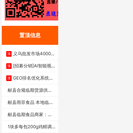
置顶信息
义乌批发市场4000多
顶
家实体供应链商
[招募分销]AI智能视
顶
频一键生成+支
GEO排名优化系统+A
顶
I搜索优化
献县合规临期货源供货
商适合社区店摆摊
献县雨菲食品 本地临期
门店支持城区无
献县临期食品商家：献
县雨菲食品店
1块多每包200g鸡精调
味料4万包