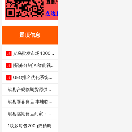
置顶信息
义乌批发市场4000多
顶
家实体供应链商
[招募分销]AI智能视
顶
频一键生成+支
GEO排名优化系统+A
顶
I搜索优化
献县合规临期货源供货
商适合社区店摆摊
献县雨菲食品 本地临期
门店支持城区无
献县临期食品商家：献
县雨菲食品店
1块多每包200g鸡精调
味料4万包