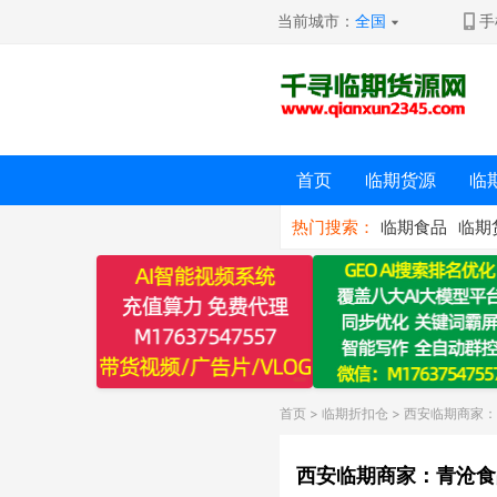
当前城市：
全国
手
首页
临期货源
临
热门搜索：
临期食品
临期
首页
>
临期折扣仓
> 西安临期商家
西安临期商家：青沧食