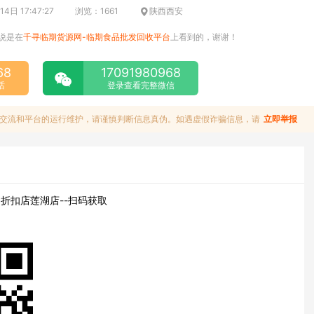
日 17:47:27
浏览：1661
陕西西安
说是在
千寻临期货源网-临期食品批发回收平台
上看到的，谢谢！
68
17091980968
话
登录查看完整微信
交流和平台的运行维护，请谨慎判断信息真伪。如遇虚假诈骗信息，请
立即举报
折扣店莲湖店--扫码获取