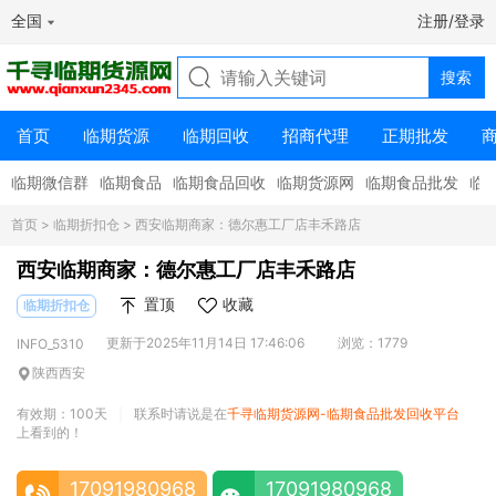
全国
注册/登录
首页
临期货源
临期回收
招商代理
正期批发
临期微信群
临期食品
临期食品回收
临期货源网
临期食品批发
临
首页
>
临期折扣仓
> 西安临期商家：德尔惠工厂店丰禾路店
西安临期商家：德尔惠工厂店丰禾路店
置顶
收藏
临期折扣仓
更新于2025年11月14日 17:46:06
浏览：1779
INFO_5310
陕西西安
有效期：100天
联系时请说是在
千寻临期货源网-临期食品批发回收平台
|
上看到的！
17091980968
17091980968