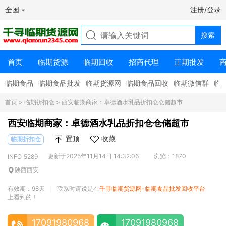
全国
注册/登录
首页
临期货源
临期回收
招商代理
正期批发
临期食品
临期食品批发
临期货源网
临期食品回收
临期微信群
临
首页
>
临期折扣仓
> 西安临期商家：卓德酒水乳品折扣仓仓储超市
西安临期商家：卓德酒水乳品折扣仓仓储超市
置顶
收藏
临期折扣仓
更新于2025年11月14日 14:32:06
浏览：1870
INFO_5289
陕西西安
有效期：98天
联系时请说是在
千寻临期货源网-临期食品批发回收平台
|
上看到的！
17091980968
17091980968