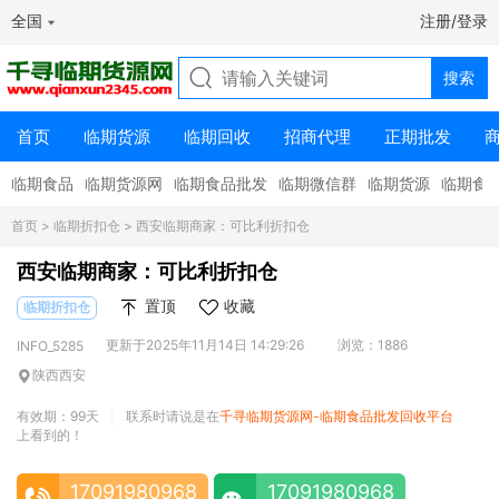
全国
注册/登录
首页
临期货源
临期回收
招商代理
正期批发
临期食品
临期货源网
临期食品批发
临期微信群
临期货源
临期食
首页
>
临期折扣仓
> 西安临期商家：可比利折扣仓
西安临期商家：可比利折扣仓
置顶
收藏
临期折扣仓
更新于2025年11月14日 14:29:26
浏览：1886
INFO_5285
陕西西安
有效期：99天
联系时请说是在
千寻临期货源网-临期食品批发回收平台
|
上看到的！
17091980968
17091980968