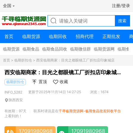
全国
注册/登录
首页
临期货源
临期回收
招商代理
正期批发
临期货源
临期食品
临期食品回收
临期微信群
临期货源网
临期食
首页
>
临期折扣仓
> 西安临期商家：目光之都眼镜工厂折扣店印象城店
西安临期商家：目光之都眼镜工厂折扣店印象城
店
置顶
收藏
临期折扣仓
更新于2025年11月14日 14:27:25
浏览：1674
INFO_5282
陕西西安
有效期：97天
联系时请说是在
千寻临期货源网-临期食品批发回收平台
|
上看到的！
17091980968
17091980968