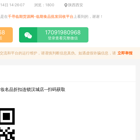
4日 14:26:07
浏览：1800
陕西西安
说是在
千寻临期货源网-临期食品批发回收平台
上看到的，谢谢！
68
17091980968
话
登录查看完整微信
交流和平台的运行维护，请谨慎判断信息真伪。如遇虚假诈骗信息，请
立即举报
妆名品折扣连锁汉城店--扫码获取