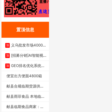
置顶信息
义乌批发市场4000多
顶
家实体供应链商
[招募分销]AI智能视
顶
频一键生成+支
GEO排名优化系统+A
顶
I搜索优化
便宜出方便面4800箱
献县合规临期货源供货
商适合社区店摆摊
献县雨菲食品 本地临期
门店支持城区无
献县临期食品商家：献
县雨菲食品店