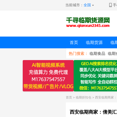
当前城市：
全国
手
首页
临期货源
临
热门搜索：
临期食品
临期
首页
>
临期折扣仓
> 西安临期商家
西安临期商家：倩美汇