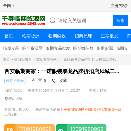
全国
注册/登录
首页
临期货源
临期回收
招商代理
正期批发
临期食品
临期货源网
临期食品批发
临期微信群
临期货源
临期食
首页
>
临期折扣仓
> 西安临期商家：一诺眼镜暴龙品牌折扣店凤城二路店
西安临期商家：一诺眼镜暴龙品牌折扣店凤城二
路店
置顶
收藏
临期折扣仓
更新于2025年11月14日 14:23:27
浏览：1720
INFO_5276
陕西西安
有效期：100天
联系时请说是在
千寻临期货源网-临期食品批发回收平台
|
上看到的！
17091980968
17091980968