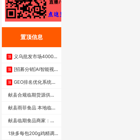
置顶信息
义乌批发市场4000多
顶
家实体供应链商
[招募分销]AI智能视
顶
频一键生成+支
GEO排名优化系统+A
顶
I搜索优化
献县合规临期货源供货
商适合社区店摆摊
献县雨菲食品 本地临期
门店支持城区无
献县临期食品商家：献
县雨菲食品店
1块多每包200g鸡精调
味料4万包