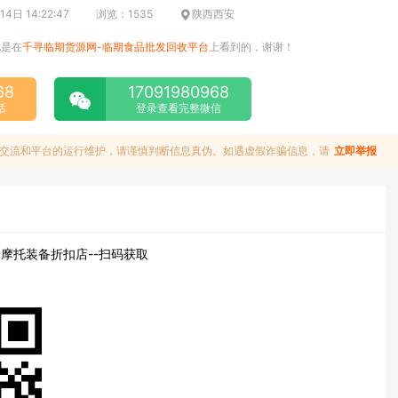
4日 14:22:47
浏览：1535
陕西西安
说是在
千寻临期货源网-临期食品批发回收平台
上看到的，谢谢！
68
17091980968
话
登录查看完整微信
交流和平台的运行维护，请谨慎判断信息真伪。如遇虚假诈骗信息，请
立即举报
摩托装备折扣店--扫码获取