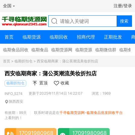
全国
注册/登录
首页
临期货源
临期回收
招商代理
正期批发
临期食品回收
临期食品
临期货源网
临期货源
临期微信群
临期食
首页
>
临期折扣仓
> 西安临期商家：蒲公英潮流美妆折扣店
西安临期商家：蒲公英潮流美妆折扣店
置顶
收藏
临期折扣仓
更新于2025年11月14日 14:22:07
浏览：1969
INFO_5274
陕西西安
有效期：99天
联系时请说是在
千寻临期货源网-临期食品批发回收平台
|
上看到的！
17091980968
17091980968