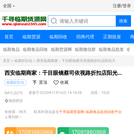
全国
注册/登录
首页
临期货源
临期回收
招商代理
正期批发
临期食品
临期食品回收
临期货源网
临期微信群
临期食品批发
临
首页
>
临期折扣仓
> 西安临期商家：千目眼镜蔡司依视路折扣店阳光天
西安临期商家：千目眼镜蔡司依视路折扣店阳光
天
置顶
收藏
临期折扣仓
更新于2025年11月14日 14:19:28
浏览：1526
INFO_5270
陕西西安
有效期：96天
联系时请说是在
千寻临期货源网-临期食品批发回收平台
|
上看到的！
17091980968
17091980968