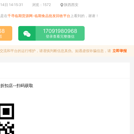
4日 14:15:31
浏览：1572
陕西西安
说是在
千寻临期货源网-临期食品批发回收平台
上看到的，谢谢！
68
17091980968
话
登录查看完整微信
交流和平台的运行维护，请谨慎判断信息真伪。如遇虚假诈骗信息，请
立即举报
折扣店--扫码获取