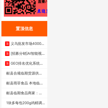
置顶信息
义乌批发市场4000多
顶
家实体供应链商
[招募分销]AI智能视
顶
频一键生成+支
GEO排名优化系统+A
顶
I搜索优化
献县合规临期货源供货
商适合社区店摆摊
献县雨菲食品 本地临期
门店支持城区无
献县临期食品商家：献
县雨菲食品店
1块多每包200g鸡精调
味料4万包