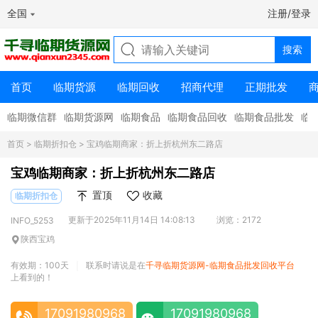
全国
注册/登录
首页
临期货源
临期回收
招商代理
正期批发
临期微信群
临期货源网
临期食品
临期食品回收
临期食品批发
临
首页
>
临期折扣仓
> 宝鸡临期商家：折上折杭州东二路店
宝鸡临期商家：折上折杭州东二路店
置顶
收藏
临期折扣仓
更新于2025年11月14日 14:08:13
浏览：2172
INFO_5253
陕西宝鸡
有效期：100天
联系时请说是在
千寻临期货源网-临期食品批发回收平台
|
上看到的！
17091980968
17091980968